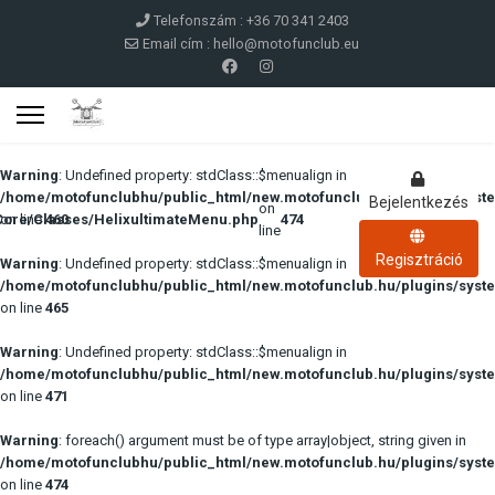
Telefonszám : +36 70 341 2403
Email cím :
hello@motofunclub.eu
Warning
: Undefined property: stdClass::$menualign in
/home/motofunclubhu/public_html/new.motofunclub.hu/plugins/syste
Bejelentkezés
on
Core/Classes/HelixultimateMenu.php
on line
460
474
line
Regisztráció
Warning
: Undefined property: stdClass::$menualign in
/home/motofunclubhu/public_html/new.motofunclub.hu/plugins/syste
on line
465
Warning
: Undefined property: stdClass::$menualign in
/home/motofunclubhu/public_html/new.motofunclub.hu/plugins/syste
on line
471
Warning
: foreach() argument must be of type array|object, string given in
/home/motofunclubhu/public_html/new.motofunclub.hu/plugins/syste
on line
474