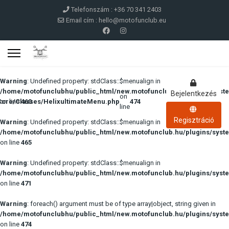
Telefonszám : +36 70 341 2403
Email cím :
hello@motofunclub.eu
Warning
: Undefined property: stdClass::$menualign in
/home/motofunclubhu/public_html/new.motofunclub.hu/plugins/syste
Bejelentkezés
on
Core/Classes/HelixultimateMenu.php
on line
460
474
line
Regisztráció
Warning
: Undefined property: stdClass::$menualign in
/home/motofunclubhu/public_html/new.motofunclub.hu/plugins/syste
on line
465
Warning
: Undefined property: stdClass::$menualign in
/home/motofunclubhu/public_html/new.motofunclub.hu/plugins/syste
on line
471
Warning
: foreach() argument must be of type array|object, string given in
/home/motofunclubhu/public_html/new.motofunclub.hu/plugins/syste
on line
474