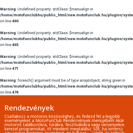
Warning
: Undefined property: stdClass::$menualign in
/home/motofunclubhu/public_html/new.motofunclub.hu/plugins/syste
on line
460
Warning
: Undefined property: stdClass::$menualign in
/home/motofunclubhu/public_html/new.motofunclub.hu/plugins/syste
on line
465
Warning
: Undefined property: stdClass::$menualign in
/home/motofunclubhu/public_html/new.motofunclub.hu/plugins/syste
on line
471
Warning
: foreach() argument must be of type array|object, string given in
/home/motofunclubhu/public_html/new.motofunclub.hu/plugins/syste
on line
474
Rendezvények
Csatlakozz a motoros közösséghez, és fedezd fel a legjobb
eseményeket a MotoFunClub Rendezvények menüjében! Akár
motoros találkozókra, túrákra, fesztiválokra vagy versenyekre
keresel programokat, itt mindent megtalálsz. Sőt, ha ismersz
egy szuper motoros eseményt, ne habozz – ajánld, és töltsük