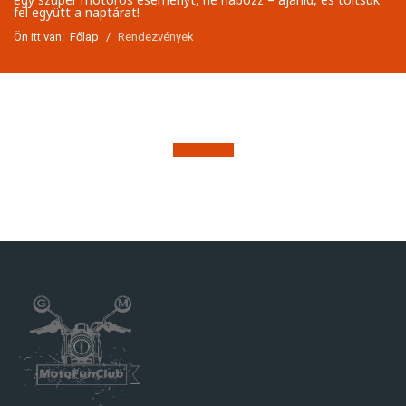
fel együtt a naptárat!
Ön itt van:
Főlap
Rendezvények
Új esemény