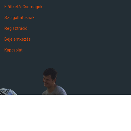
Előfizetői Csomagok
Szolgáltatóknak
Regisztráció
Bejelentkezés
Kapcsolat