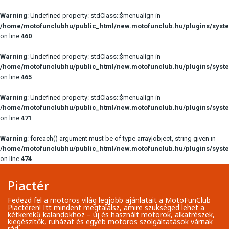
Warning
: Undefined property: stdClass::$menualign in
/home/motofunclubhu/public_html/new.motofunclub.hu/plugins/syste
on line
460
Warning
: Undefined property: stdClass::$menualign in
/home/motofunclubhu/public_html/new.motofunclub.hu/plugins/syste
on line
465
Warning
: Undefined property: stdClass::$menualign in
/home/motofunclubhu/public_html/new.motofunclub.hu/plugins/syste
on line
471
Warning
: foreach() argument must be of type array|object, string given in
/home/motofunclubhu/public_html/new.motofunclub.hu/plugins/syste
on line
474
Piactér
Fedezd fel a motoros világ legjobb ajánlatait a MotoFunClub
Piactéren! Itt mindent megtalálsz, amire szükséged lehet a
kétkerekű kalandokhoz – új és használt motorok, alkatrészek,
kiegészítők, ruházat és egyéb motoros szolgáltatások várnak
rád.