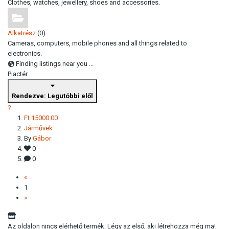
Clothes, watches, jewellery, shoes and accessories.
Alkatrész
(0)
Cameras, computers, mobile phones and all things related to
electronics.
Finding listings near you ...
Piactér
Rendezve: Legutóbbi elől
?
Ft 15000.00
Járművek
By
Gábor
0
0
«
1
»
Az oldalon nincs elérhető termék. Légy az első, aki létrehozza még ma!