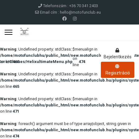
Telefonszám : +36 70 341 2403
Email cím :
hello@motofunclub.eu
Warning
: Undefined property: stdClass::$menualign in
/home/motofunclubhu/public_html/new.motofunclub.hu/plugins/syste
Bejelentkezés
on
Core/Classes/HelixultimateMenu.php
on line
460
474
line
Regisztráció
Warning
: Undefined property: stdClass::$menualign in
/home/motofunclubhu/public_html/new.motofunclub.hu/plugins/syste
on line
465
Warning
: Undefined property: stdClass::$menualign in
/home/motofunclubhu/public_html/new.motofunclub.hu/plugins/syste
on line
471
Warning
: foreach() argument must be of type array|object, string given in
/home/motofunclubhu/public_html/new.motofunclub.hu/plugins/syste
on line
474